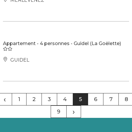
MERLEVENEZ
Appartement - 4 personnes - Guidel (La Goëlette)
GUIDEL
‹
1
2
3
4
5
6
7
8
›
9