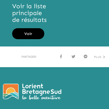
Voir la liste
principale
de résultats
Voir
PARTAGER:
PLUS
FACE
TWI
MESS
BOO
TTER
ENG
K
ER