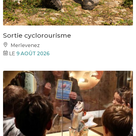
Sortie cyclorourisme
Merlevenez
LE
9 AOÛT 2026