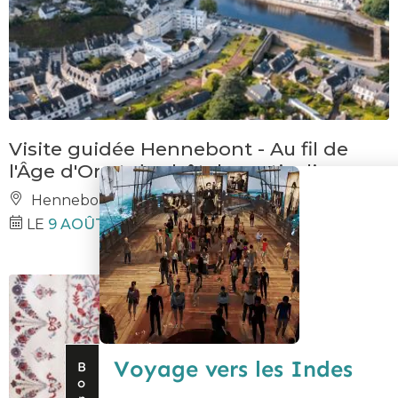
Visite guidée Hennebont - Au fil de
l'Âge d'Or et des hôtels particuliers
Hennebont
LE
9 AOÛT 2026
Voyage vers les Indes