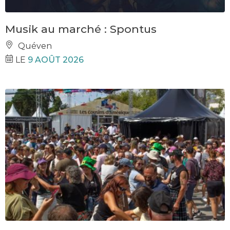
Musik au marché : Spontus
Quéven
LE
9 AOÛT 2026