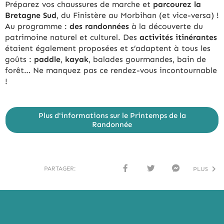
Préparez vos chaussures de marche et
parcourez la
Bretagne Sud
, du Finistère au Morbihan (et vice-versa) !
Au programme :
des randonnées
à la découverte du
patrimoine naturel et culturel. Des
activités itinérantes
étaient également proposées et s’adaptent à tous les
goûts :
paddle
,
kayak
, balades gourmandes, bain de
forêt… Ne manquez pas ce rendez-vous incontournable
!
Plus d'informations sur le Printemps de la
Randonnée
PARTAGER:
PLUS
FACE
TWI
MESS
BOO
TTER
ENG
K
ER