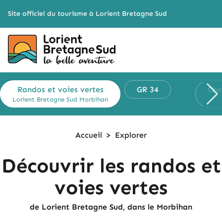
Cookies management panel
Site officiel du tourisme à Lorient Bretagne Sud
Randos et
voies vertes
GR 34
Che
Lorient Bretagne Sud
Morbihan
Accueil
>
Explorer
Découvrir les randos et
voies vertes
de Lorient Bretagne Sud, dans le Morbihan