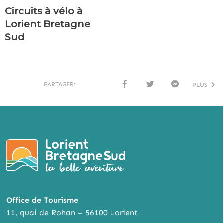
Circuits à vélo à
Lorient Bretagne
Sud
PARTAGER:
PLUS
FACE
TWI
MESS
BOO
TTER
ENG
K
ER
Office de Tourisme
11, quai de Rohan – 56100 Lorient