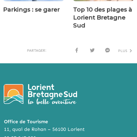
Parkings : se garer
Top 10 des plages à
Lorient Bretagne
Sud
PARTAGER:
PLUS
FACE
TWI
MESS
BOO
TTER
ENG
K
ER
Office de Tourisme
11, quai de Rohan – 56100 Lorient