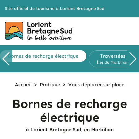
Cookies management panel
Site officiel du tourisme à Lorient Bretagne Sud
Bornes de
recharge électrique
Traversées
Îles du Morbihan
Accueil
>
Pratique
>
Vous déplacer
sur place
Bornes de recharge
électrique
à Lorient Bretagne Sud, en Morbihan