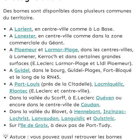
Des bornes sont disponibles dans plusieurs communes
du territoire.
A
Lorient
, en centre-ville comme à La Base.
A
Lanester
, en centre-ville comme dans la zone
commerciale du Géant.
A
Ploemeur
et
Larmor-Plage
, dans les centres-villes,
à Lomener, Kerroc’h et dans certaines grandes
surfaces (E.Leclerc Larmor-Plage et Lidl Ploemeur).
A
Guidel
, dans le bourg, Guidel-Plages, Fort-Bloqué
et le long de la RN45.
A
Port-Louis
(près de la Citadelle),
Locmiquélic
,
Riantec
(E.Leclerc et centre-ville).
Dans la vallée du Scorff, à E.Leclerc
Quéven
ou
encore dans le centre-ville de
Caudan
.
Dans la vallée du Blavet, à
Hennebont
,
Inzinzac-
Lochrist
,
Lanvaudan
,
Languidic
et
Quistinic
.
Sur l’
île de Groix
, à deux pas de Port-Tudy.
💡 Astuce : vous pouvez aussi retrouver les bornes