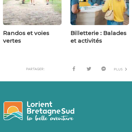
Randos et voies
Billetterie : Balades
vertes
et activités
PARTAGER:
PLUS
FACE
TWI
MESS
BOO
TTER
ENG
K
ER