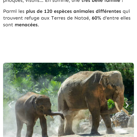
phoques, visons… En somme, une
très
belle famille
!
Parmi les
plus de 120 espèces animales différentes
qui
trouvent refuge aux Terres de Nataé,
60%
d’entre elles
sont
menacées
.