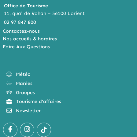
Office de Tourisme
11, quai de Rohan – 56100 Lorient
02 97 847 800
Contactez-nous
Nos accueils & horaires
Foire Aux Questions
This site uses cookies and gives you control
over what you want to activate
Météo
Privacy policy
Marées
Groupes
Allow all cookies
Tourisme d'affaires
Newsletter
Personalize