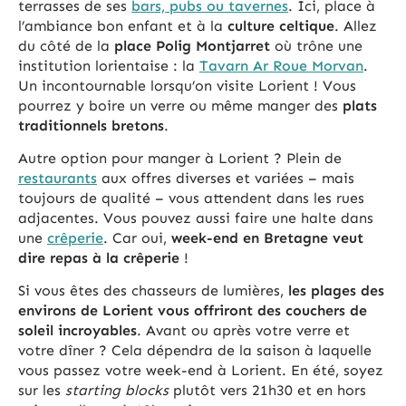
terrasses de ses
bars, pubs ou tavernes
. Ici, place à
l’ambiance bon enfant et à la
culture celtique
. Allez
du côté de la
place Polig Montjarret
où trône une
institution lorientaise : la
Tavarn Ar Roue Morvan
.
Un incontournable lorsqu’on visite Lorient ! Vous
pourrez y boire un verre ou même manger des
plats
traditionnels bretons
.
Autre option pour manger à Lorient ? Plein de
restaurants
aux offres diverses et variées – mais
toujours de qualité – vous attendent dans les rues
adjacentes. Vous pouvez aussi faire une halte dans
une
crêperie
. Car oui,
week-end en Bretagne veut
dire repas à la crêperie
!
Si vous êtes des chasseurs de lumières,
les plages des
environs de Lorient vous offriront des couchers de
soleil incroyables
. Avant ou après votre verre et
votre dîner ? Cela dépendra de la saison à laquelle
vous passez votre week-end à Lorient. En été, soyez
sur les
starting blocks
plutôt vers 21h30 et en hors