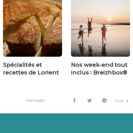
Spécialités et
Nos week-end tout
recettes de Lorient
inclus : Breizhbox®
PARTAGER:
PLUS
FACE
TWI
MESS
BOO
TTER
ENG
K
ER