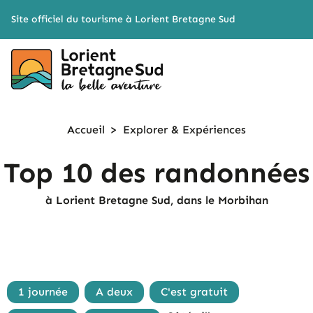
Cookies management panel
Site officiel du tourisme à Lorient Bretagne Sud
Accueil
>
Explorer &
Expériences
Top 10 des randonnées
à Lorient Bretagne Sud, dans le Morbihan
1 journée
A deux
C'est gratuit