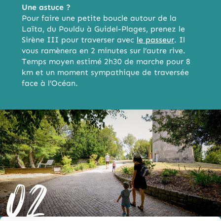
Une astuce ?
Pour faire une petite boucle autour de la
Laïta, du Pouldu à Guidel-Plages, prenez le
Sirène III pour traverser avec
le passeur
. Il
vous ramènera en 2 minutes sur l’autre rive.
Temps moyen estimé 2h30 de marche pour 8
km et un moment sympathique de traversée
face à l’Océan.
02