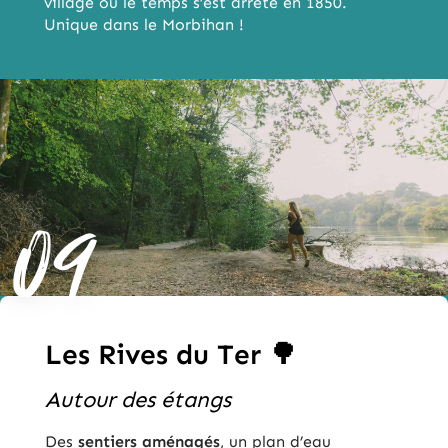
village où le temps s’est arrêté en 1850.
Unique dans le Morbihan !
09
Les Rives du Ter 🌳
Autour des étangs
Des
sentiers aménagés
, un plan d’eau