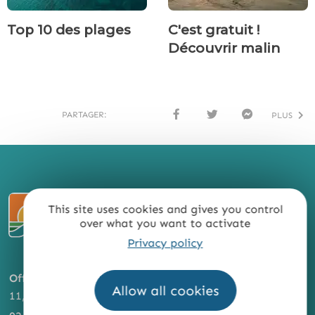
Top 10 des plages
C'est gratuit !
Découvrir malin
PARTAGER:
PLUS
FACE
TWI
MESS
BOO
TTER
ENG
K
ER
This site uses cookies and gives you control
over what you want to activate
Privacy policy
Office de Tourisme
Allow all cookies
11, quai de Rohan – 56100 Lorient