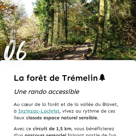
06
La forêt de Trémelin🌲
Une rando accessible
Au cœur de la forêt et de la vallée du Blavet,
à
Inzinzac-Lochrist
, vivez au rythme de ces
lieux
classés espace naturel sensible
.
Avec ce
circuit de 1,5 km
, vous bénéficierez
d’un
parcours sensoriel
faisant partie de l’un