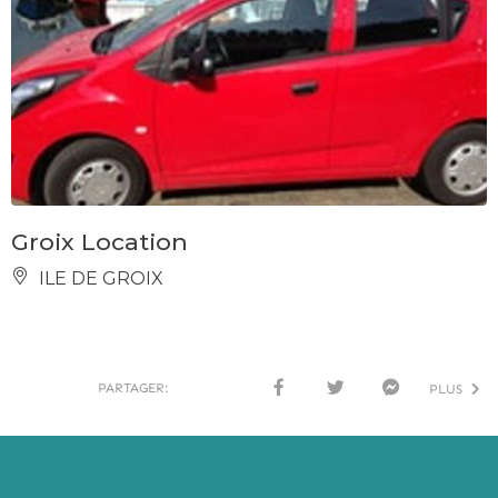
Groix Location
ILE DE GROIX
PARTAGER:
PLUS
FACE
TWI
MESS
BOO
TTER
ENG
K
ER