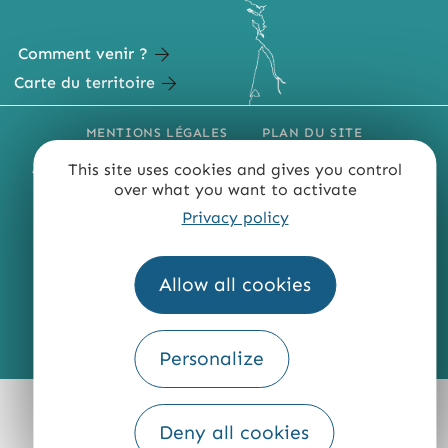
Comment venir ?
Carte du territoire
MENTIONS LÉGALES
PLAN DU SITE
This site uses cookies and gives you control
ACCESSIBILITÉ : NON CONFORME
PRESSE
PRO
over what you want to activate
QUI SOMMES-NOUS ?
Privacy policy
Allow all cookies
Fourni par
Personalize
Traduction
Deny all cookies