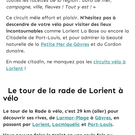
toutes les facettes de la région : bord de mer,
campagne, ville, fleuves ! Tout y est !
»
Ce circuit mêle effort et plaisir.
N’hésitez pas à
descendre de votre vélo pour visiter des lieux
incontournables
comme Lorient La Base ou encore la
Citadelle de Port-Louis, et pour admirer la beauté
naturelle de la
Petite Mer de Gâvres
et du Cordon
dunaire.
En mode citadin, ne manquez pas les
circuits vélo à
Lorient
!
Le tour de la rade de Lorient à
vélo​
Le tour de la Rade à vélo, c’est 29 km (aller) pour
découvrir ses rives, de
Larmor-Plage
à
Gâvres
, en
passant par
Lorient
,
Locmiquélic
et
Port-Louis
.