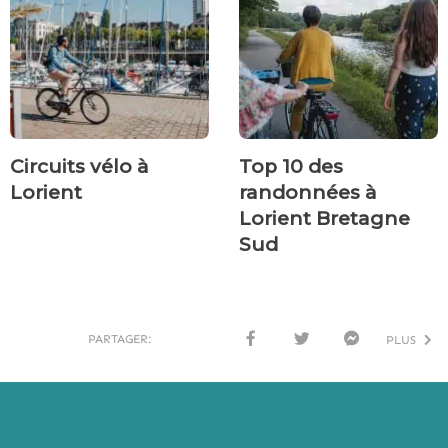
Circuits vélo à
Top 10 des
Lorient
randonnées à
Lorient Bretagne
Sud
PARTAGER:
PLUS
FACE
TWI
MESS
BOO
TTER
ENG
K
ER