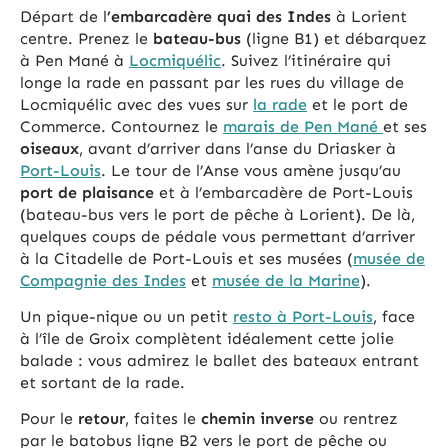
Départ de l
’embarcadère quai des Indes
à Lorient
centre. Prenez le
bateau-bus
(ligne B1) et débarquez
à Pen Mané à
Locmiquélic
. Suivez l’itinéraire qui
longe la rade en passant par les rues du village de
Locmiquélic avec des vues sur
la rade
et le port de
Commerce. Contournez le
marais de Pen Mané
et ses
oiseaux
, avant d’arriver dans l’anse du Driasker à
Port-Louis
. Le tour de l’Anse vous amène jusqu’au
port de plaisance
et à l’embarcadère de Port-Louis
(bateau-bus vers le port de pêche à Lorient). De là,
quelques coups de pédale vous permettant d’arriver
à la Citadelle de Port-Louis et ses musées (
musée de
Compagnie des Indes
et
musée de la Marine
).
Un pique-nique ou un petit
resto à Port-Louis
, face
à l’île de Groix complètent idéalement cette jolie
balade : vous admirez le ballet des bateaux entrant
et sortant de la rade.
Pour le
retour
, faites le
chemin inverse
ou rentrez
par le batobus ligne B2 vers le port de pêche ou