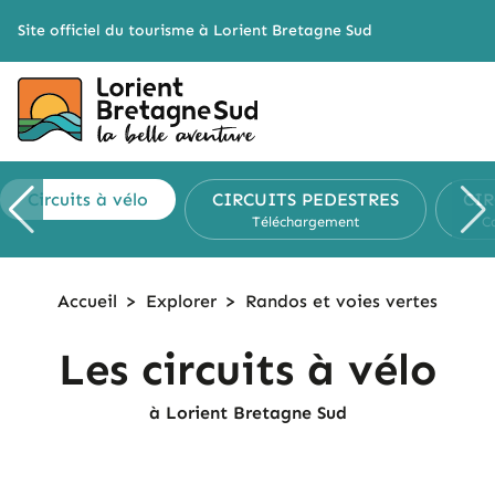
Cookies management panel
Site officiel du tourisme à Lorient Bretagne Sud
Circuits
à vélo
CIRCUITS
PEDESTRES
CI
Téléchargement
C
Accueil
>
Explorer
>
Randos et
voies vertes
Les circuits à vélo
à Lorient Bretagne Sud