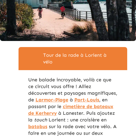
Tour de la rade à Lorient à
vélo
Une balade incroyable, voilà ce que
ce circuit vous offre ! Alliez
découvertes et paysages magnifiques,
de
Larmor-Plage
à
Port-Louis
, en
passant par le
cimetière de bateaux
de Kerhervy
à Lanester. Puis ajoutez
la
touch
Lorient : une croisière en
batobus
sur la rade avec votre vélo. A
faire en une journée ou sur deux