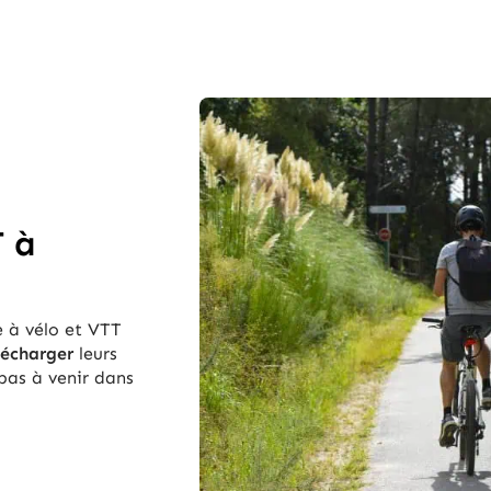
T à
e à vélo et VTT
lécharger
leurs
 pas à venir dans