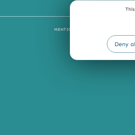
This
MENTIONS LÉGALES
PLAN DU SI
Deny al