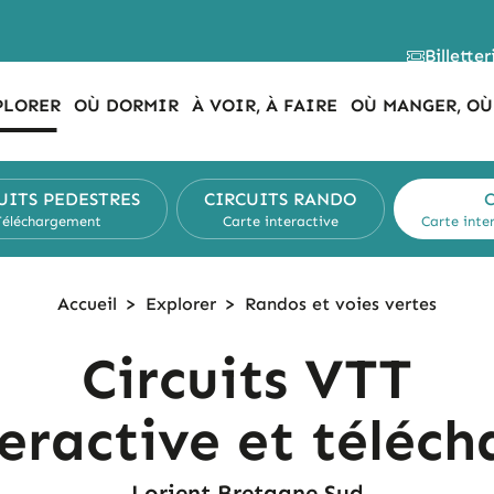
Billetter
PLORER
OÙ DORMIR
À VOIR, À FAIRE
OÙ MANGER, OÙ
UITS
PEDESTRES
CIRCUITS
RANDO
C
Téléchargement
Carte interactive
Carte inte
Accueil
>
Explorer
>
Randos et
voies vertes
Circuits VTT
teractive et téléc
Lorient Bretagne Sud