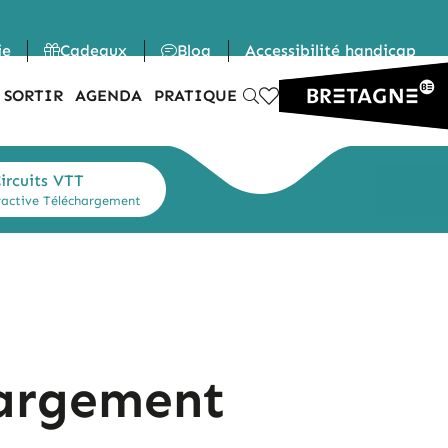
ie
Cadeaux
Blog
Accessibilité handicap
 SORTIR
AGENDA
PRATIQUE
ircuits VTT
ractive
Téléchargement
hargement