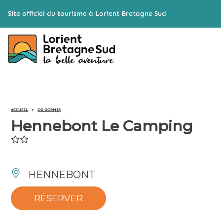
Cookies management panel
Site officiel du tourisme à Lorient Bretagne Sud
ACCUEIL
>
OÙ DORMIR
Hennebont Le Camping
HENNEBONT
RÉSERVER