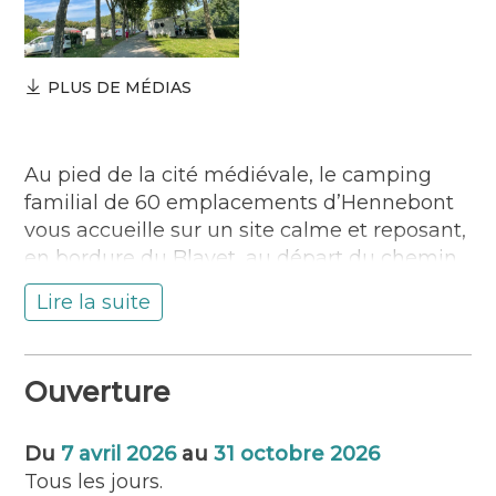
PLUS DE MÉDIAS
Au pied de la cité médiévale, le camping
familial de 60 emplacements d’Hennebont
vous accueille sur un site calme et reposant,
en bordure du Blavet, au départ du chemin
de halage, à deux pas du centre-ville et de
Lire la suite
toutes ses commodités, transport en
commun et de la gare.
Il vous propose également le « Cube »,
Ouverture
hébergement atypique et des mobil-homes
en location à la nuitée ou semaine. Sur place
: laverie, accès à la free-wifi et possibilité de
Du
7 avril 2026
au
31 octobre 2026
pêcher depuis le camping. A pied, à vélo ou
Tous les jours.