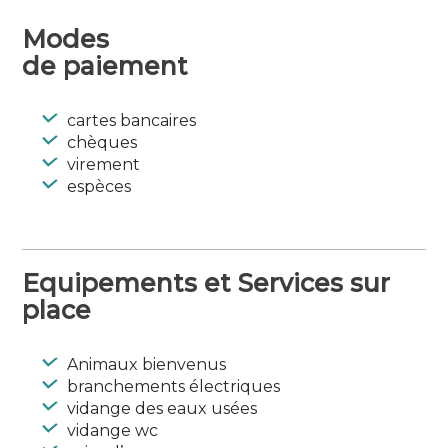
sur l’eau, découvrez les circuits de
randonnées, le patrimoine de la ville
Modes
d’Hennebont et son Haras national.
de paiement
Les camping-cars sont les bienvenus au
bord du Blavet et à une aire de service
cartes bancaires
(vidange + eau). Les plaisanciers en escale
chèques
pourront également profiter des sanitaires
virement
espèces
Aire avec services
Langues parlées : Anglais
Equipements et Services sur
place
Animaux bienvenus
branchements électriques
vidange des eaux usées
vidange wc