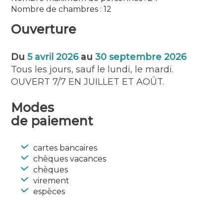
Type :
Nombre de chambres : 12
Hébergements insolites
Ouverture
Langues parlées : Anglais, Espagnol
Du
5 avril 2026
au
30 septembre 2026
Tous les jours, sauf le lundi, le mardi.
OUVERT 7/7 EN JUILLET ET AOÛT.
Modes
de paiement
cartes bancaires
chèques vacances
chèques
virement
espèces