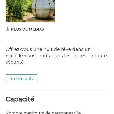
PLUS DE MÉDIAS
Offrez-vous une nuit de rêve dans un
« nid’île » suspendu dans les arbres en toute
sécurité.
Vous y dormirez, perchés entre 4 et 10
mètres de hauteur. Hébergements insolites
Lire la suite
pour 2 ou 4 pers. accessibles dès 16h.
Prestation avec petits déjeuners inclus à
partir de 99€ ttc.
Capacité
Possibilité de se restaurer sur place.
Nombre maximum de personnes : 24