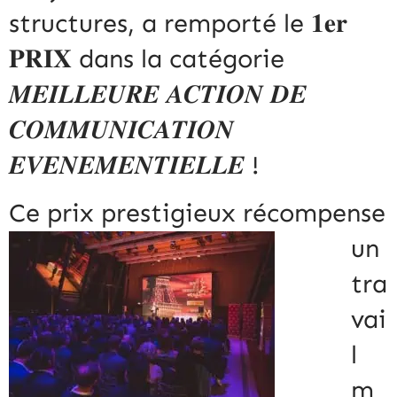
structures, a remporté le 𝟏𝐞𝐫
𝐏𝐑𝐈𝐗 dans la catégorie
𝑴𝑬𝑰𝑳𝑳𝑬𝑼𝑹𝑬 𝑨𝑪𝑻𝑰𝑶𝑵 𝑫𝑬
𝑪𝑶𝑴𝑴𝑼𝑵𝑰𝑪𝑨𝑻𝑰𝑶𝑵
𝑬𝑽𝑬𝑵𝑬𝑴𝑬𝑵𝑻𝑰𝑬𝑳𝑳𝑬 !
Ce prix
prestigieux récompense
un
tra
vai
l
m