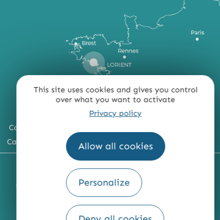
This site uses cookies and gives you control
over what you want to activate
Privacy policy
Comment venir ?
Carte du territoire
Allow all cookies
MENTIONS LÉGALES
PLAN DU SITE
Personalize
ACCESSIBILITÉ : NON CONFORME
PRESSE
PRO
QUI SOMMES-NOUS ?
Deny all cookies