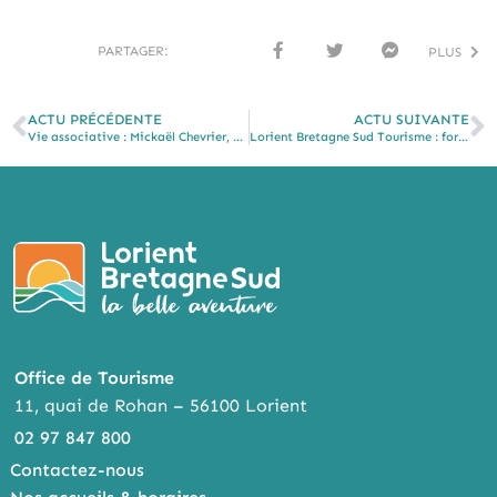
PARTAGER:
PLUS
FACE
TWI
MESS
BOO
TTER
ENG
K
ER
ACTU PRÉCÉDENTE
ACTU SUIVANTE
Vie associative : Mickaël Chevrier, nouveau Président de l’office de tourisme de Lorient Agglomération.
Lorient Bretagne Sud Tourisme : formation sur les offres du territoire
Office de Tourisme
11, quai de Rohan – 56100 Lorient
02 97 847 800
Contactez-nous