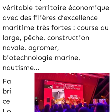
véritable territoire économique
avec des filières d’excellence
maritime très fortes : course au
large, pêche, construction
navale, agromer,
biotechnologie marine,
nautisme…
Fa
bri
ce
Lo