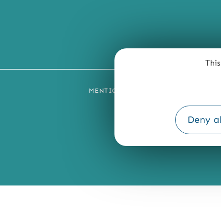
This
MENTIONS LÉGALES
PLAN DU SI
Deny al