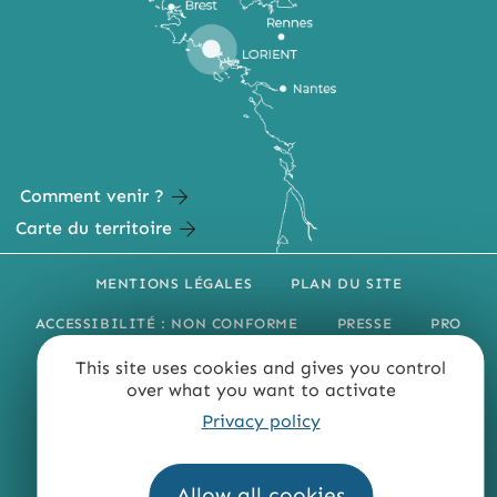
Comment venir ?
Carte du territoire
MENTIONS LÉGALES
PLAN DU SITE
ACCESSIBILITÉ : NON CONFORME
PRESSE
PRO
QUI SOMMES-NOUS ?
This site uses cookies and gives you control
over what you want to activate
Privacy policy
Allow all cookies