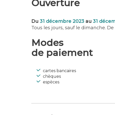
Ouverture
personnes en situation de handicap.
d’Estienne d’Orves, 56100 Lorient 
Renseignements au 0297371213.
Du
31 décembre 2023
au
31 déce
Commerce
Tous les jours, sauf le dimanche. D
Cadeaux – Souvenirs
Décoration – Arts de la table – Ling
Modes
Chaussures – Maroquinerie
Vêtements – Mode
de paiement
Accessible aux personnes en situat
législation en vigueur)
Langues parlées : Anglais
cartes bancaires
chèques
espèces