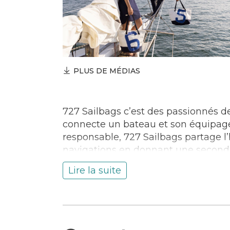
PLUS DE MÉDIAS
727 Sailbags c’est des passionnés de
connecte un bateau et son équipage 
responsable, 727 Sailbags partage l’h
navigations en donnant une seconde v
transformées en bagagerie, prêt-à-p
Lire la suite
chaque produit, le certificat d’origin
recyclée.
Notre histoire et notre atelier vous i
Visite d’atelier gratuite, sur réserv