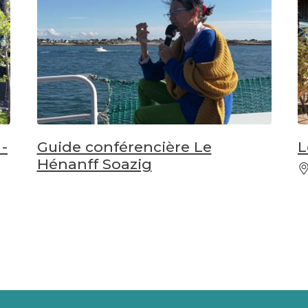
-
Guide conférencière Le
L
Hénanff Soazig