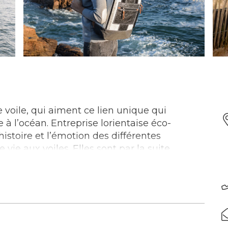
 voile, qui aiment ce lien unique qui
à l’océan. Entreprise lorientaise éco-
istoire et l’émotion des différentes
ie aux voiles. Elles sont par la suite
orter et en objets de décoration. Cousu sur
e retrace l’histoire de la voile que nous avons
ntéressent ?
ation (hors week-end). Accessible aux