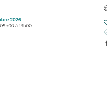
 Concept Store « Le Hangar », 3 rue
— conceptstore@727sailbags.com
mbre 2026
e 09h00 à 13h00.
e de maison – Luminaires
ion de handicap (conformément à la