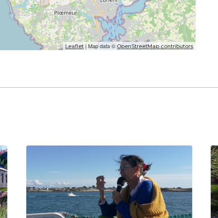
| Map data ©
Leaflet
OpenStreetMap contributors