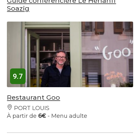
Guide conférencière Le Hénanff
Soazig
9.7
Restaurant Goo
PORT LOUIS
À partir de
6€
- Menu adulte