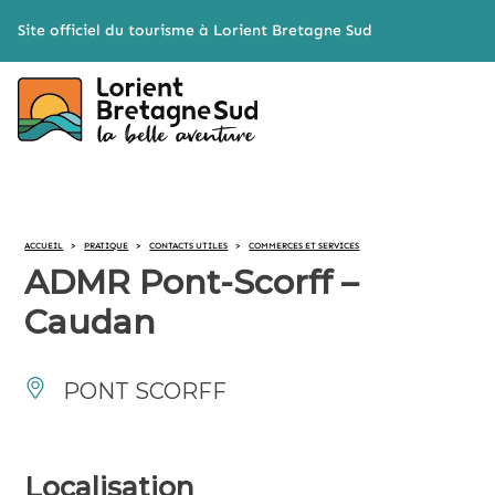
Cookies management panel
Site officiel du tourisme à Lorient Bretagne Sud
ACCUEIL
>
PRATIQUE
>
CONTACTS UTILES
>
COMMERCES ET SERVICES
ADMR Pont-Scorff –
Caudan
PONT SCORFF
Localisation