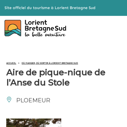
Cookies management panel
Site officiel du tourisme à Lorient Bretagne Sud
ACCUEIL
>
OÙ MANGER, OÙ SORTIR À LORIENT BRETAGNE SUD
Aire de pique-nique de
l’Anse du Stole
PLOEMEUR