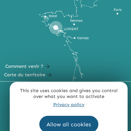
Comment venir ?
Carte du territoire
MENTIONS LÉGALES
PLAN DU SITE
This site uses cookies and gives you control
over what you want to activate
ACCESSIBILITÉ : NON CONFORME
PRESSE
PRO
Privacy policy
QUI SOMMES-NOUS ?
Allow all cookies