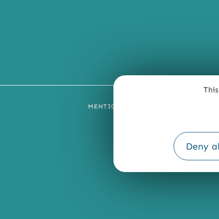
This
MENTIONS LÉGALES
PLAN DU SI
Deny al