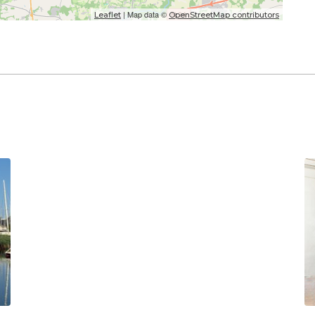
| Map data ©
Leaflet
OpenStreetMap contributors