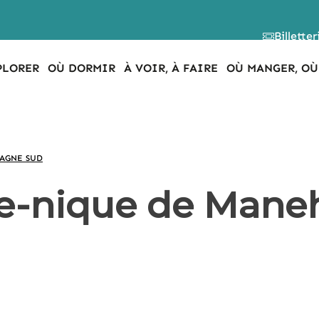
Billetter
PLORER
OÙ DORMIR
À VOIR, À FAIRE
OÙ MANGER, OÙ
TAGNE SUD
ue-nique de Mane