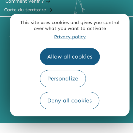
Comment venir ?
Carte du territoire
This site uses cookies and gives you control
MENTIONS LÉGALES
PLAN DU SITE
over what you want to activate
ACCESSIBILITÉ : NON CONFORME
PRESSE
PRO
Privacy policy
QUI SOMMES-NOUS ?
Allow all cookies
Personalize
Fourni par
Traduction
Deny all cookies