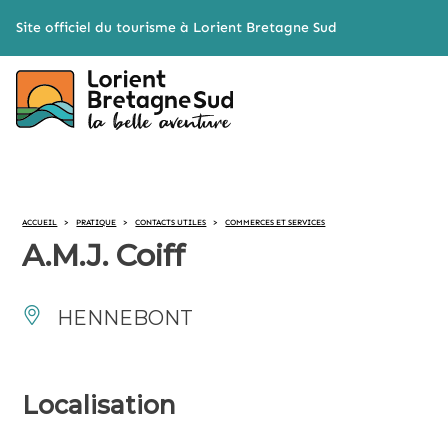
Cookies management panel
Site officiel du tourisme à Lorient Bretagne Sud
ACCUEIL
>
PRATIQUE
>
CONTACTS UTILES
>
COMMERCES ET SERVICES
A.M.J. Coiff
HENNEBONT
Localisation