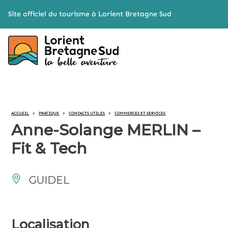
Cookies management panel
Site officiel du tourisme à Lorient Bretagne Sud
ACCUEIL
>
PRATIQUE
>
CONTACTS UTILES
>
COMMERCES ET SERVICES
Anne-Solange MERLIN –
Fit & Tech
GUIDEL
Localisation