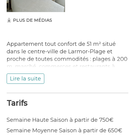
PLUS DE MÉDIAS
Appartement tout confort de 51 m² situé
dans le centre-ville de Larmor-Plage et
proche de toutes commodités : plages à 200
m, marché, commerces et restaurants à
400m, Casino à 50 m et centre nautique à 2
Lire la suite
km.
Au rez-de-chaussée d’un petit immeuble
dans un cadre arboré et calme,
Tarifs
l’appartement se compose d’une entrée
comprenant une salle de bain et un wc
Semaine Haute Saison à partir de 750€
séparé, d’une grande pièce de vie, donnant
sur une terrasse privative, d’un coin cuisine
Semaine Moyenne Saison à partir de 650€