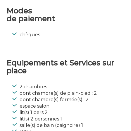
comprenant lave-linge, four micro-ondes, 2
plaques de cuisson et d’un réfrigérateur,
Modes
d’un coin nuit composé de 2 chambres
de paiement
donnant sur une deuxième terrasse: une
chambre avec 2 lits simples et une chambre
chèques
avec un lit double. Place de parking privée.
Appartement non fumeur, animaux non
admis.
Equipements et Services sur
place
2 chambres
dont chambre(s) de plain-pied : 2
dont chambre(s) fermée(s) : 2
espace salon
lit(s) 1 pers 2
lit(s) 2 personnes 1
salle(s) de bain (baignoire) 1