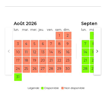
Août 2026
Septembre
lun.
mar.
mer.
jeu.
ven.
sam.
dim.
lun.
mar.
mer.
1
2
1
2
3
4
5
6
7
8
9
7
8
9
10
11
12
13
14
15
16
14
15
16
17
18
19
20
21
22
23
21
22
23
24
25
26
27
28
29
30
28
29
30
31
Légende :
Disponible
Non disponible