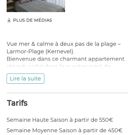
PLUS DE MÉDIAS
Vue mer & calme à deux pas de la plage –
Larmor-Plage (Kernevel).
Bienvenue dans ce charmant appartement
rénové, niché dans le quartier prisé de
Kernevel, à Larmor-Plage. Idéal pour une
Lire la suite
escapade en bord de mer ou un séjour pro à
Lorient-La Base, vous y trouverez tout le
confort pour profiter pleinement de la
Tarifs
Bretagne sud
Semaine Haute Saison à partir de 550€
Semaine Moyenne Saison à partir de 450€