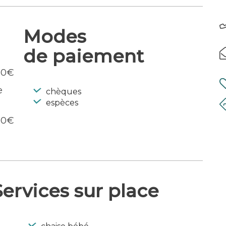
Modes
de paiement
50€
e
chèques
espèces
00€
ervices sur place