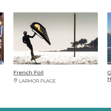
French Foil
G
H
LARMOR PLAGE