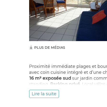
PLUS DE MÉDIAS
Proximité immédiate plages et bou
avec coin cuisine intégré et d’une c
16 m² exposée sud
sur jardin comm
standing.
Parking privé
. Local vélos
balnéaire Bretagne Sud, commerce
Lire la suite
et activités culturelles multiples, po
équestre, école de voile et
sentiers 