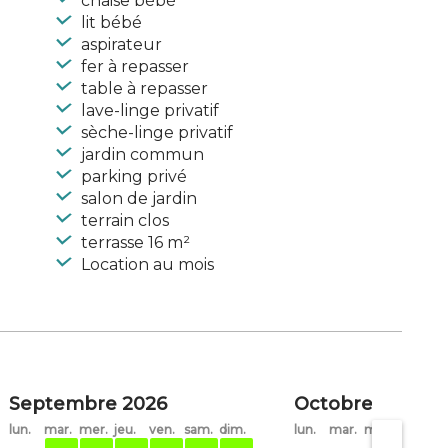
chaise bébé
lit bébé
aspirateur
fer à repasser
table à repasser
lave-linge privatif
sèche-linge privatif
jardin commun
parking privé
salon de jardin
terrain clos
terrasse 16 m²
Location au mois
Septembre 2026
Octobre 2026
lun.
mar.
mer.
jeu.
ven.
sam.
dim.
lun.
mar.
mer.
jeu.
ve