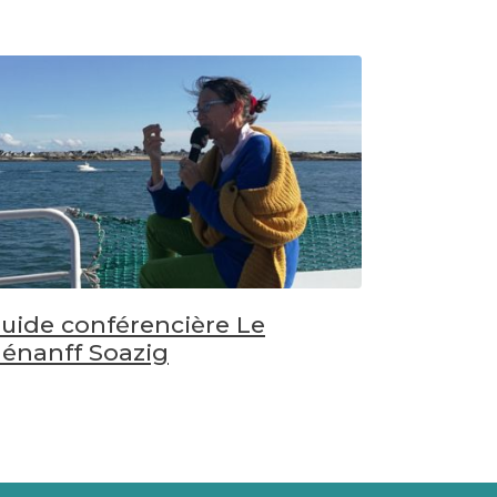
uide conférencière Le
énanff Soazig