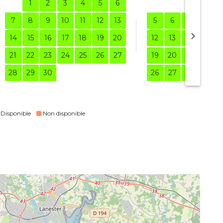
1
2
3
4
5
6
1
7
8
9
10
11
12
13
5
6
7
8
14
15
16
17
18
19
20
12
13
14
15
21
22
23
24
25
26
27
19
20
21
22
28
29
30
26
27
28
29
Disponible
Non disponible