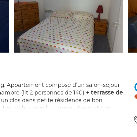
rg. Appartement composé d’un salon-séjour
hambre (lit 2 personnes de 140) +
terrasse de
un clos dans petite résidence de bon
 et planches à voile. Larmor-Plage, station
s,
marché le dimanche matin
, animations
rt de plaisance, casino. Tennis, centre
côtiers
pour de belles promenades en bord