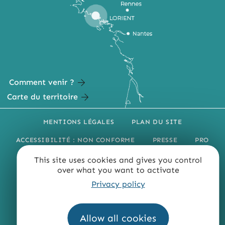
Comment venir ?
Carte du territoire
MENTIONS LÉGALES
PLAN DU SITE
ACCESSIBILITÉ : NON CONFORME
PRESSE
PRO
QUI SOMMES-NOUS ?
This site uses cookies and gives you control
over what you want to activate
Privacy policy
Allow all cookies
Fourni par