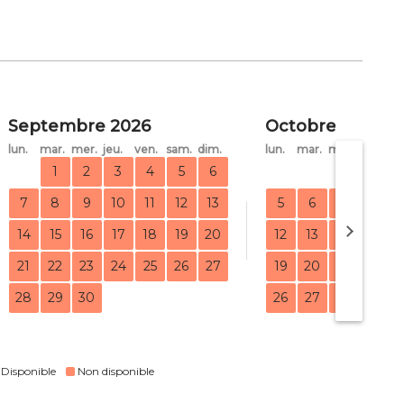
Septembre 2026
Octobre 2026
lun.
mar.
mer.
jeu.
ven.
sam.
dim.
lun.
mar.
mer.
jeu.
ve
1
2
3
4
5
6
1
7
8
9
10
11
12
13
5
6
7
8
14
15
16
17
18
19
20
12
13
14
15
21
22
23
24
25
26
27
19
20
21
22
28
29
30
26
27
28
29
Disponible
Non disponible