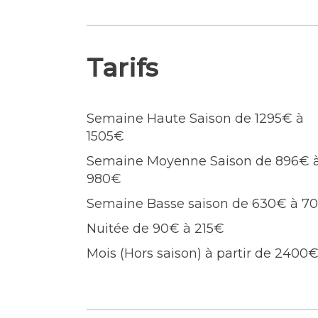
alentours, à 100m il y a des restaur
compose d’un bel espace salon séjou
Disposant de trois chambres, de deu
parfaite pour les repas en plein air
Tarifs
une résidence neuve de 3 logements
cellier fermé pour vos vélos.
Semaine Haute Saison de 1295€ à
1505€
Semaine Moyenne Saison de 896€ 
980€
Semaine Basse saison de 630€ à 7
Nuitée de 90€ à 215€
Mois (Hors saison) à partir de 2400