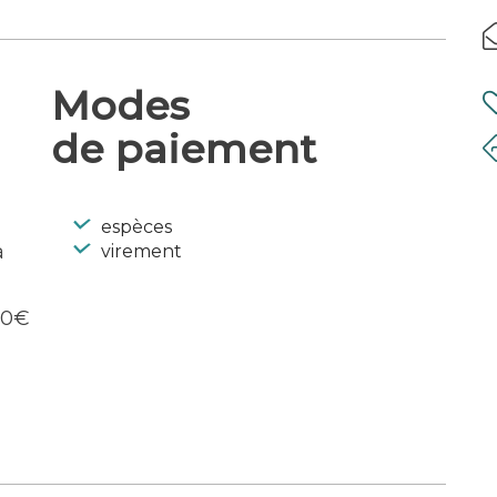
ants et un glacier. Cet appartement se
r et cuisine ouverte équipée.
x salles de bains et d’une grande terrasse
. Le logement se trouve au RDC. Situé dans
Modes
 avec parking privé. Vous aurez accès à un
de paiement
espèces
à
virement
00€
€