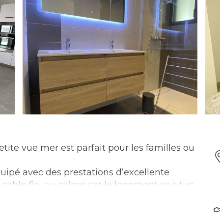
ite vue mer est parfait pour les familles ou
quipé avec des prestations d’excellente
 sable fin, au calme car le logement se situe
l y a une voie verte qui relie Lorient et ses