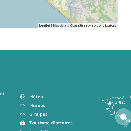
| Map data ©
Leaflet
OpenStreetMap contributors
nt
Météo
Marées
Groupes
Tourisme d'affaires