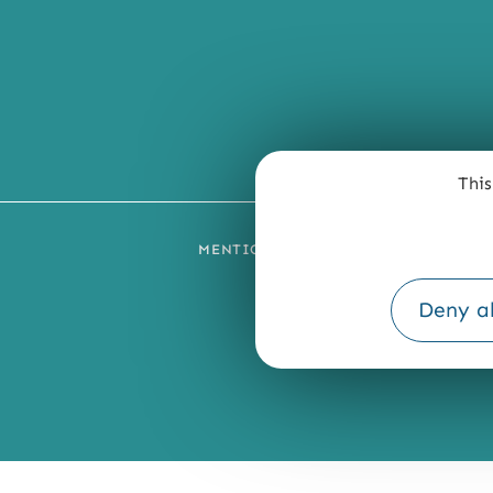
This
MENTIONS LÉGALES
PLAN DU SI
Deny al