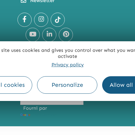
Newsletter
 site uses cookies and gives you control over what you wa
activate
Privacy policy
TE
ACCESSIBILITÉ : NON CONFORME
PRESSE
PRO
l cookies
Personalize
Allow all
Fourni par
Traduction