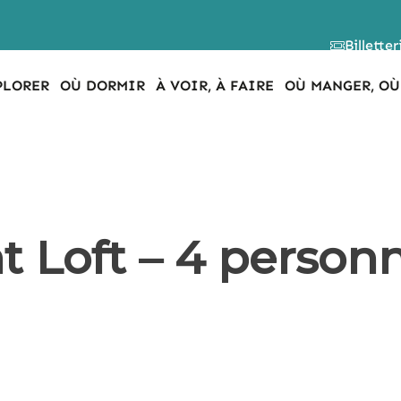
Billetter
PLORER
OÙ DORMIR
À VOIR, À FAIRE
OÙ MANGER, OÙ
 Loft – 4 personn