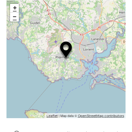
+
−
| Map data ©
Leaflet
OpenStreetMap contributors