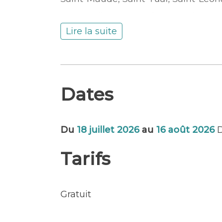
Du 18 juillet au 16 août 2026, du ma
*Notre-Dame de la Garde, ouvert tous 
Lire la suite
18 h 30.
Avec la participation du comité des 
En partenariat avec le Département
Dates
Du
18 juillet 2026
au
16 août 2026
D
Tarifs
Gratuit