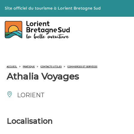
Cookies management panel
Site officiel du tourisme à Lorient Bretagne Sud
ACCUEIL
>
PRATIQUE
>
CONTACTS UTILES
>
COMMERCES ET SERVICES
Athalia Voyages
LORIENT
Localisation