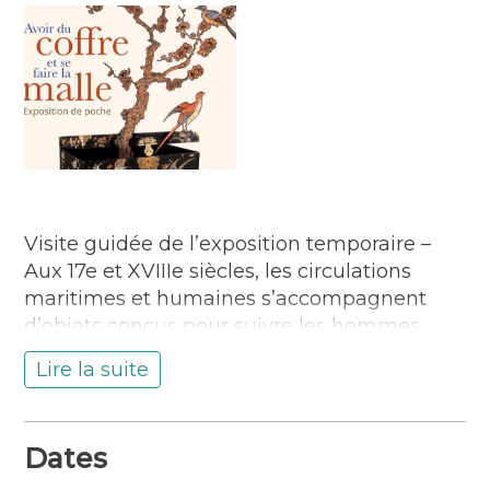
Visite guidée de l’exposition temporaire –
Aux 17e et XVIIIe siècles, les circulations
maritimes et humaines s’accompagnent
d’objets conçus pour suivre les hommes
dans leurs déplacements. Objet du
Lire la suite
quotidien autant que symbole du voyage, le
coffre accompagne ces mobilités. Tour à
tour malle de marin, coffre ou coffret,
Dates
cabinet précieux ou coffre écritoire, il