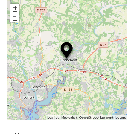
+
−
| Map data ©
Leaflet
OpenStreetMap contributors