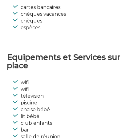
3 mois pendant les vacances scolaires.
cartes bancaires
chèques vacances
chèques
Accessible aux personnes en situation de
espèces
handicap (conformément à la législation en
vigueur)
Village vacances
Club pension et demi-pension
Equipements et Services sur
nombre de logements : 145
place
nombre maximum de personnes : 500
chambre
wifi
Langues parlées : Anglais
wifi
télévision
piscine
chaise bébé
lit bébé
club enfants
bar
salle de réunion