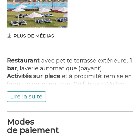
PLUS DE MÉDIAS
Restaurant
avec petite terrasse extérieure,
1
bar
, laverie automatique (payant).
Activités sur place
et à proximité: remise en
forme, ping-pong, mini Golf, beach-Volley,
terrain multisports, de pétanque, mini-golf,
Lire la suite
aires de jeux enfants Léoland, billard et
baby-foot (payants), aquagym, fitness (avec
participation : tennis, voile découverte
Modes
environnement). Activités de journée et
de paiement
animation de soirée.
Piscine chauffée
d’avril à septembre. Club enfants à partir de