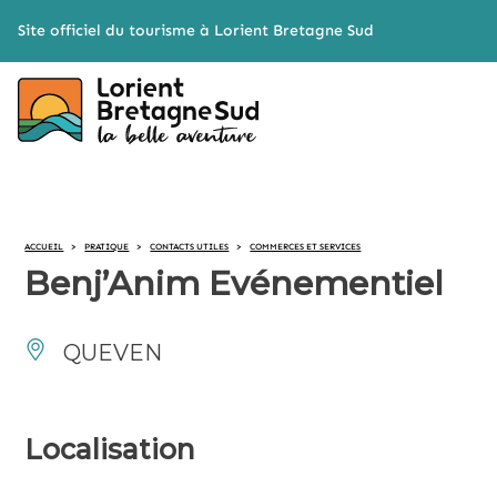
Cookies management panel
Site officiel du tourisme à Lorient Bretagne Sud
ACCUEIL
>
PRATIQUE
>
CONTACTS UTILES
>
COMMERCES ET SERVICES
Benj’Anim Evénementiel
QUEVEN
Localisation