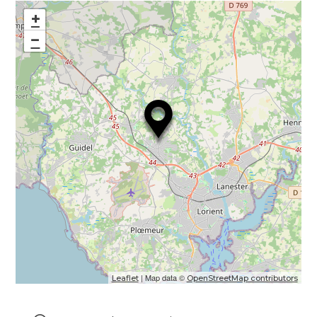
+
−
| Map data ©
Leaflet
OpenStreetMap contributors