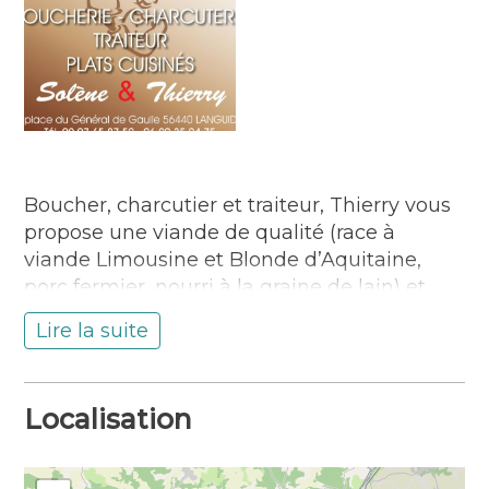
Boucher, charcutier et traiteur, Thierry vous
propose une viande de qualité (race à
viande Limousine et Blonde d’Aquitaine,
porc fermier, nourri à la graine de lain) et
des plats élaborés dans ses locaux. Propose
Lire la suite
repas associatifs, événements, cocktails, etc.
Ouvert mardi , mercredi, jeudi de 8h à 13h ,
vendredi de 8h à 13h et de 15h à 19h, samedi
Localisation
de 18h à 13h et 15h à 18h, dimanche de 8h à
12h.