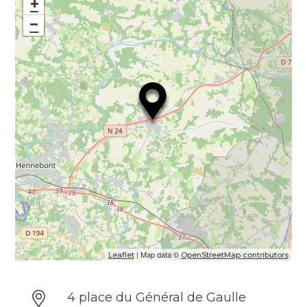
Commerce
+
Boucherie – Charcuterie – Traiteur
−
| Map data ©
Leaflet
OpenStreetMap contributors
4 place du Général de Gaulle