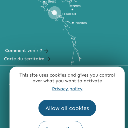
Comment venir ?
Carte du territoire
MENTIONS LÉGALES
PLAN DU SITE
This site uses cookies and gives you control
over what you want to activate
ACCESSIBILITÉ : NON CONFORME
PRESSE
PRO
Privacy policy
QUI SOMMES-NOUS ?
Allow all cookies