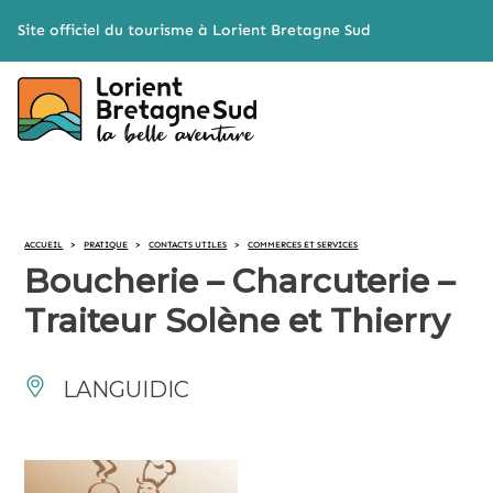
Cookies management panel
Site officiel du tourisme à Lorient Bretagne Sud
ACCUEIL
>
PRATIQUE
>
CONTACTS UTILES
>
COMMERCES ET SERVICES
Boucherie – Charcuterie –
Traiteur Solène et Thierry
LANGUIDIC