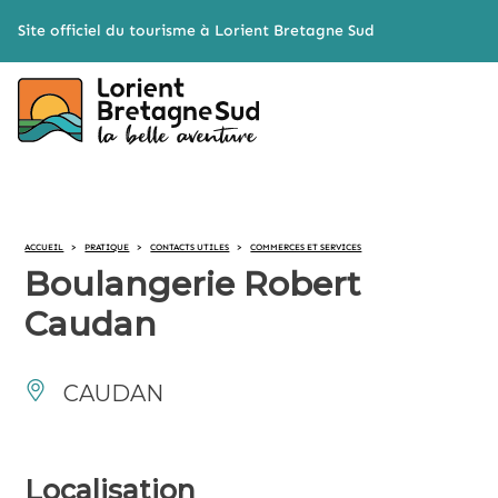
Cookies management panel
Site officiel du tourisme à Lorient Bretagne Sud
ACCUEIL
>
PRATIQUE
>
CONTACTS UTILES
>
COMMERCES ET SERVICES
Boulangerie Robert
Caudan
CAUDAN
Localisation