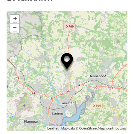
+
−
| Map data ©
Leaflet
OpenStreetMap contributors