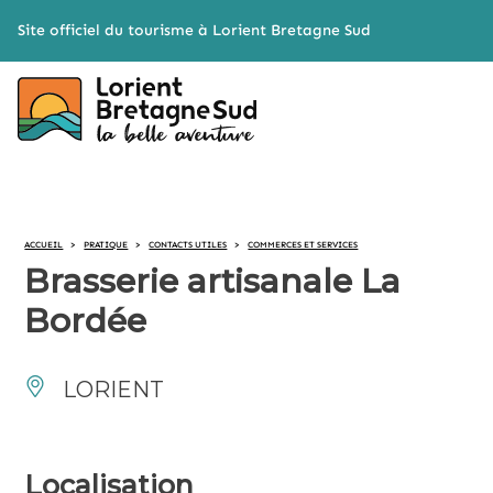
Cookies management panel
Site officiel du tourisme à Lorient Bretagne Sud
ACCUEIL
>
PRATIQUE
>
CONTACTS UTILES
>
COMMERCES ET SERVICES
Brasserie artisanale La
Bordée
LORIENT
Localisation