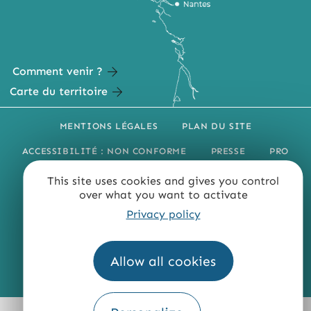
Comment venir ?
Carte du territoire
MENTIONS LÉGALES
PLAN DU SITE
ACCESSIBILITÉ : NON CONFORME
PRESSE
PRO
QUI SOMMES-NOUS ?
This site uses cookies and gives you control
over what you want to activate
Privacy policy
Allow all cookies
Fourni par
Traduction