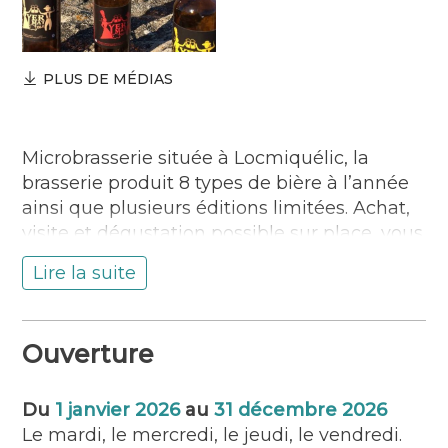
PLUS DE MÉDIAS
Microbrasserie située à Locmiquélic, la
brasserie produit 8 types de bière à l’année
ainsi que plusieurs éditions limitées. Achat,
visite et dégustation possible sur place, vous
y trouverez aussi des produits locaux
Lire la suite
produits par des amis , de quoi compléter
l’apéro en tout local . Possibilité de passer
commande par téléphone, mail
Ouverture
brasserieyermatbier@gmail.com ou via le
site internet yermatbier.fr . Livraison possible
sur le pays de Lorient à partir d’un carton.
Du
1 janvier 2026
au
31 décembre 2026
Ouvert les mardi /mercredi /jeudi de 15h à
Le mardi, le mercredi, le jeudi, le vendredi.