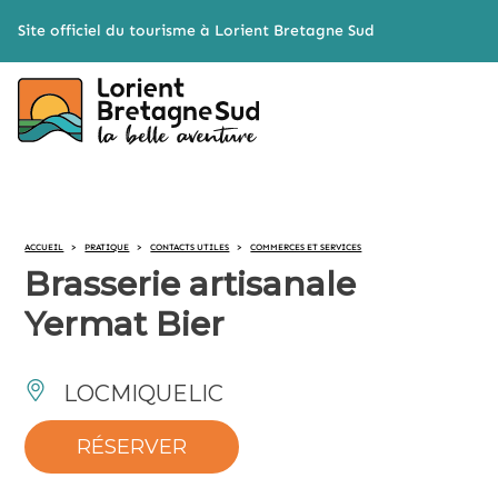
Cookies management panel
Site officiel du tourisme à Lorient Bretagne Sud
ACCUEIL
>
PRATIQUE
>
CONTACTS UTILES
>
COMMERCES ET SERVICES
Brasserie artisanale
Yermat Bier
LOCMIQUELIC
RÉSERVER