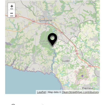
+
−
| Map data ©
Leaflet
OpenStreetMap contributors