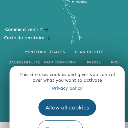
Comment venir ?
Carte du territoire
MENTIONS LÉGALES
PLAN DU SITE
ACCESSIBILITÉ : NON CONFORME
PRESSE
PRO
QUI SOMMES-NOUS ?
This site uses cookies and gives you control
over what you want to activate
Privacy policy
Allow all cookies
Fourni par
Traduction