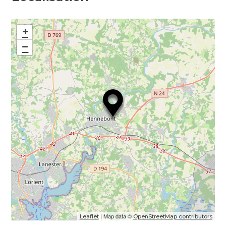
+
−
| Map data ©
Leaflet
OpenStreetMap contributors