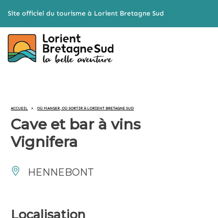
Cookies management panel
Site officiel du tourisme à Lorient Bretagne Sud
ACCUEIL
>
OÙ MANGER, OÙ SORTIR À LORIENT BRETAGNE SUD
Cave et bar à vins
Vignifera
HENNEBONT
Localisation