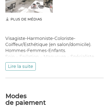
PLUS DE MÉDIAS
Visagiste-Harmoniste-Coloriste-
Coiffeur/Esthétique (en salon/domicile).
Hommes-Femmes-Enfants.
Soin – Epilation – Manucure – Spécialiste
maquillage et Coiffure de Mariée.
Lire la suite
Distributeur : Schwarzkopf, Tigi copyright,
MashUp haircare, BioCoiff’, GHD. Authentic
beauty concept.
Ouvert du mardi au samedi. Journée
continue les vendredi et samedi.
Modes
– 25 ans et étudiants = – 20 % (sur tarifs
de paiement
adultes, hors promotions et avantages en