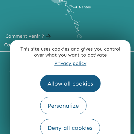
Comment venir ?
Carte du territoire
This site uses cookies and gives you control
over what you want to activate
MENTIONS LÉGALES
PLAN DU SITE
Privacy policy
ACCESSIBILITÉ : NON CONFORME
PRESSE
PRO
QUI SOMMES-NOUS ?
Allow all cookies
Personalize
Fourni par
Deny all cookies
Traduction