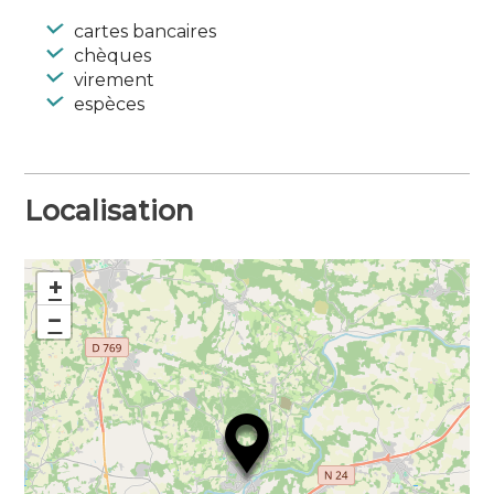
cours).
cartes bancaires
Commerce
chèques
Bien-être – Instituts de beauté – Parfumerie
virement
Coiffeur
espèces
Localisation
+
−