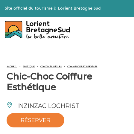
Cookies management panel
Site officiel du tourisme à Lorient Bretagne Sud
ACCUEIL
>
PRATIQUE
>
CONTACTS UTILES
>
COMMERCES ET SERVICES
Chic-Choc Coiffure
Esthétique
INZINZAC LOCHRIST
RÉSERVER