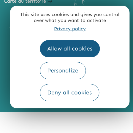
Carte du territoire
This site uses cookies and gives you control
MENTIONS LÉGALES
PLAN DU SITE
over what you want to activate
ACCESSIBILITÉ : NON CONFORME
PRESSE
PRO
Privacy policy
QUI SOMMES-NOUS ?
Allow all cookies
Personalize
Fourni par
Traduction
Deny all cookies