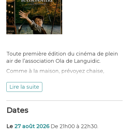
Toute première édition du cinéma de plein
air de l’association Ola de Languidic.
Comme à la maison, prévoyez chaise,
coussins, transat, plaid pour vivre une
expérience hors du commun.
Lire la suite
Venez entre amis, en famille, entre
amoureux rien de tel qu’une séance de
Dates
cinéma à la belle étoile sur un écran géant.
Diffusion du film sur le stade de Kergonan
Le
27 août 2026
De 21h00 à 22h30.
(repli à la salle des Menhirs en cas de