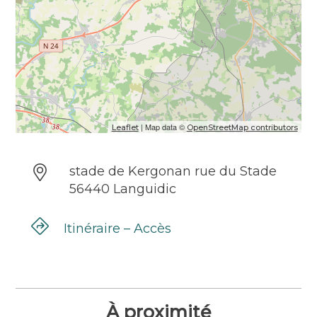
| Map data ©
Leaflet
OpenStreetMap contributors
stade de Kergonan rue du Stade
56440 Languidic
Itinéraire – Accès
À proximité