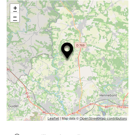
+
−
| Map data ©
Leaflet
OpenStreetMap contributors