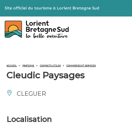
Cookies management panel
Site officiel du tourisme à Lorient Bretagne Sud
ACCUEIL
>
PRATIQUE
>
CONTACTS UTILES
>
COMMERCES ET SERVICES
Cleudic Paysages
CLEGUER
Localisation