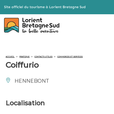
Cookies management panel
Site officiel du tourisme à Lorient Bretagne Sud
ACCUEIL
>
PRATIQUE
>
CONTACTS UTILES
>
COMMERCES ET SERVICES
Coiffurio
HENNEBONT
Localisation