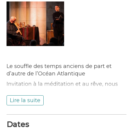
Le souffle des temps anciens de part et
d’autre de l’Océan Atlantique
Invitation à la méditation et au rêve, nous
vous proposons un voyage par le souffle
dans l’univers sonore des flûtes des
Lire la suite
anciennes civilisations de l’humanité : des
flûtes doubles médiévales, descendantes
directes des flûtes et Aulos de l’Antiquité
Dates
grecque et romaine aux flûtes doubles et