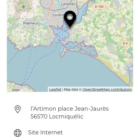
Handicap visuel
Handicap mental
| Map data ©
Leaflet
OpenStreetMap contributors
l’Artimon place Jean-Jaurès
56570 Locmiquélic
Site Internet