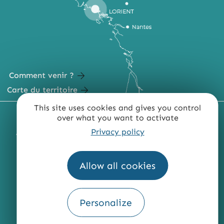
Comment venir ?
Carte du territoire
This site uses cookies and gives you control
MENTIONS LÉGALES
PLAN DU SITE
over what you want to activate
Privacy policy
ACCESSIBILITÉ : NON CONFORME
PRESSE
PRO
QUI SOMMES-NOUS ?
Allow all cookies
Personalize
Fourni par