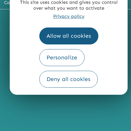
This site uses cookies and gives you control
Carte du territoire
over what you want to activate
Privacy policy
MENTIONS LÉGALES
PLAN DU SITE
ACCESSIBILITÉ : NON CONFORME
PRESSE
PRO
Allow all cookies
QUI SOMMES-NOUS ?
Personalize
Fourni par
Deny all cookies
Traduction