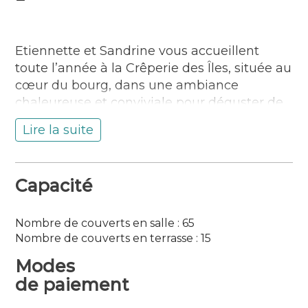
Etiennette et Sandrine vous accueillent
toute l’année à la Crêperie des Îles, située au
cœur du bourg, dans une ambiance
chaleureuse et conviviale pour déguster de
savoureuses galettes et crêpes réalisées
Lire la suite
avec des produits de qualité provenant de
Groix et du Morbihan.
Pensez à réserver !
Capacité
Situation :
Sur l’île de Groix
Nombre de couverts en salle : 65
Langues parlées : Anglais
Nombre de couverts en terrasse : 15
Modes
de paiement